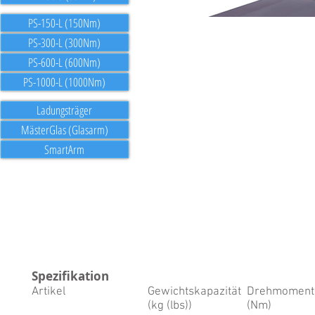
PS-150-L (150Nm)
PS-300-L (300Nm)
PS-600-L (600Nm)
PS-1000-L (1000Nm)
Ladungsträger
MästerGlas (Glasarm)
SmartArm
Spezifikation
Artikel
Gewichtskapazität
Drehmoment
(kg (lbs))
(Nm)