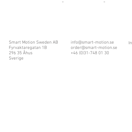
-
-
Smart Motion Sweden AB
info@smart-motion.se
I
Fyrvaktaregatan 1B
order@smart-motion.se
296 35 Åhus
+46 (0)31-748 01 30
Sverige
© 2025 by Smart Motion Sweden AB.