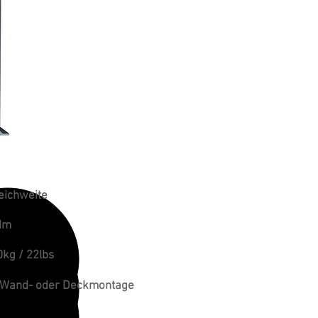
eichweite
Nm
0kg / 22lbs
 Wand- oder Deckmontage