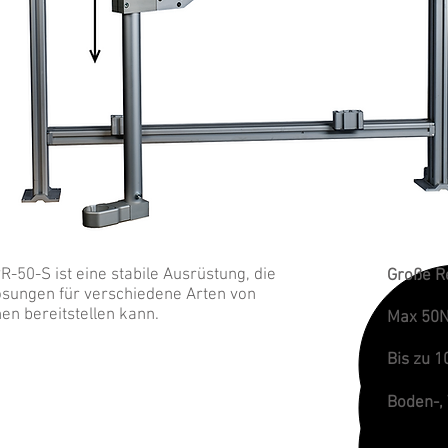
-50-S ist eine stabile Ausrüstung, die
Große R
Lösungen für verschiedene Arten von
en bereitstellen kann.
Max 50
Bis zu 1
Boden-,