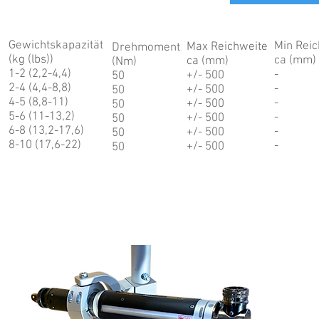
Gewichtskapazität
Min Reic
Max Reichweite
Drehmoment
(kg (lbs))
ca (mm)
ca (mm)
(Nm)
1-2 (2,2-4,4)
-
+/- 500
50
2-4 (4,4-8,8)
-
+/- 500
50
4-5 (8,8-11)
-
+/- 500
50
5-6 (11-13,2)
-
+/- 500
50
6-8 (13,2-17,6)
-
+/- 500
50
8-10 (17,6-22)
-
+/- 500
50