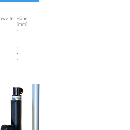
hweite
Höhe
(mm)
-
-
-
-
-
-