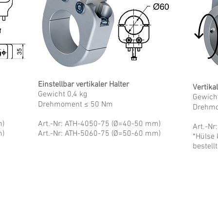
Einstellbar vertikaler Halter
Vertika
Gewicht 0,4 kg
Gewicht
Drehmoment ≤ 50 Nm
Drehmo
m)
Art.-Nr
: ATH-4050-75 (Ø=40-50 mm)
Art.-Nr
m)
Art.-Nr
: ATH-5060-75 (Ø=50-60 mm)
*Hülse 
bestel