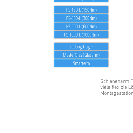
PS-150-L (150Nm)
PS-300-L (300Nm)
PS-600-L (600Nm)
PS-1000-L (1000Nm)
Ladungsträger
MästerGlas (Glasarm)
SmartArm
Schienenarm PR
viele flexible 
Montagestation