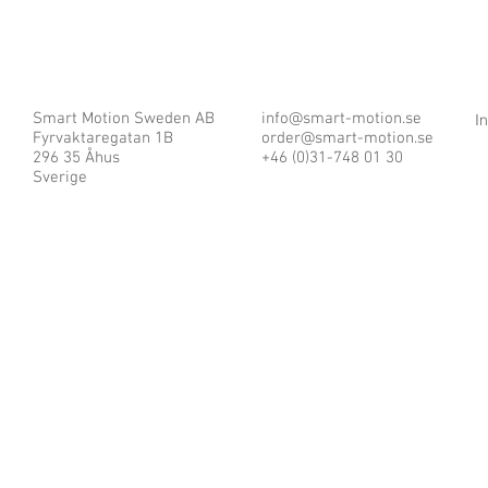
Smart Motion Sweden AB
info@smart-motion.se
I
Fyrvaktaregatan 1B
order@smart-motion.se
296 35 Åhus
+46 (0)31-748 01 30
Sverige
© 2025 by Smart Motion Sweden AB.