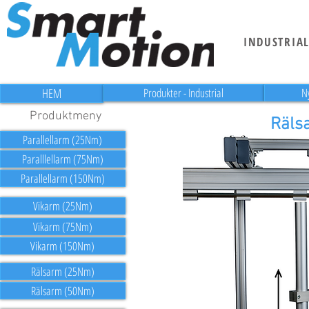
INDUSTRIA
HEM
Produkter - Industrial
N
Produktmeny
Räls
Parallellarm (25Nm)
Paralllellarm (75Nm)
Parallellarm (150Nm)
Vikarm (25Nm)
Vikarm (75Nm)
Vikarm (150Nm)
Rälsarm (25Nm)
Rälsarm (50Nm)