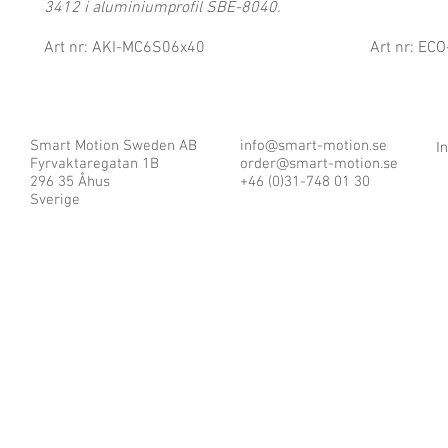
3412 i aluminiumprofil SBE-8040.
Art nr: AKI-MC6S06x40
Art nr: EC
Smart Motion Sweden AB
info@smart-motion.se
I
Fyrvaktaregatan 1B
order@smart-motion.se
296 35 Åhus
+46 (0)31-748 01 30
Sverige
© 2025 by Smart Motion Sweden AB.