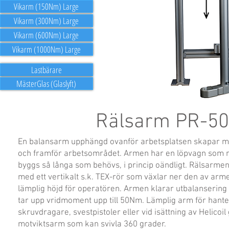
Vikarm (150Nm) Large
Vikarm (300Nm) Large
Vikarm (600Nm) Large
Vikarm (1000Nm) Large
Lastbärare
MästerGlas (Glaslyft)
Rälsarm PR-50
En balansarm upphängd ovanför arbetsplatsen skapar me
och framför arbetsområdet. Armen har en löpvagn som ru
byggs så långa som behövs, i princip oändligt. Rälsarmen 
med ett vertikalt s.k. TEX-rör som växlar ner den av arme
lämplig höjd för operatören. Armen klarar utbalansering
tar upp vridmoment upp till 50Nm. Lämplig arm för hanter
skruvdragare, svestpistoler eller vid isättning av Helicoil
motviktsarm som kan svivla 360 grader.