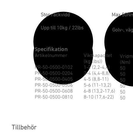
Stor räckvidd
Max 50N
Upp till 10kg / 22lbs
Golv-, vä
Specifikation
Artikelnummer
Viktkapacitet
Vrid
(kg (lbs))
(Nm)
PR-50-0500-0102
1-2 (2,2-4,4)
50
PR-50-0500-0204
2-4 (4,4-8,8)
50
PR-50-0500-0405
4-5 (8,8-11)
50
PR-50-0500-0506
5-6 (11-13,2)
50
PR-50-0500-0608
6-8 (13,2-17,6)
50
PR-50-0500-0810
8-10 (17,6-22)
50
Tillbehör