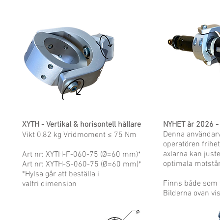
XYTH - Vertikal & horisontell hållare
NYHET
år 2026 -
Denna användarvän
Vikt 0,82 kg Vridmoment ≤ 75 Nm
operatören frihet
axlarna kan juster
Art nr: XYTH-F-060-75 (Ø=60 mm)*
optimala motstån
Art nr: XYTH-S-060-75 (Ø=60 mm)*
*Hylsa går att beställa i
Finns både som 
valfri dimension
Bilderna ovan vis