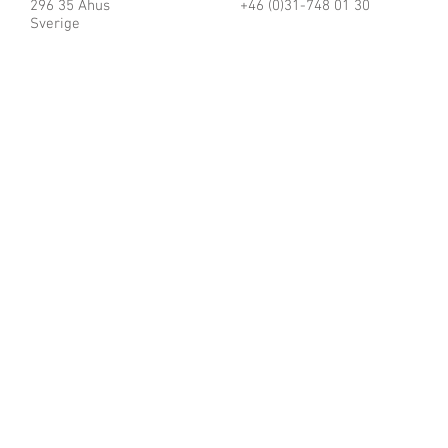
296 35 Åhus
+46 (0)31-748 01 30
Sverige
© 2025 by Smart Motion Sweden AB.