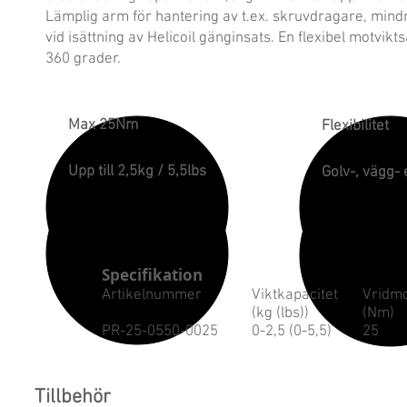
Lämplig arm för hantering av t.ex. skruvdragare, mindr
vid isättning av Helicoil gänginsats. En flexibel motvik
360 grader.
Max 25Nm
Flexibilitet
Upp till 2,5kg / 5,5lbs
Golv-, vägg-
Specifikation
Artikelnummer
Viktkapacitet
Vridm
(kg (lbs))
(Nm)
PR-25-0550-0025
0-2,5 (0-5,5)
25
Tillbehör