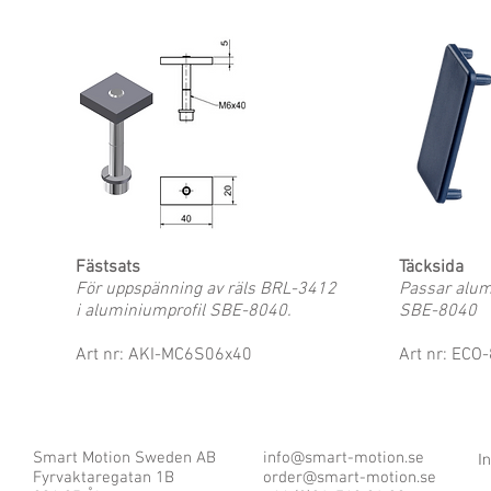
Fästsats
Täcksida
För uppspänning av räls BRL-3412
Passar alum
i aluminiumprofil SBE-8040.
SBE-8040
Art nr: AKI-MC6S06x40
Art nr: ECO
Smart Motion Sweden AB
info@smart-motion.se
I
Fyrvaktaregatan 1B
order@smart-motion.se