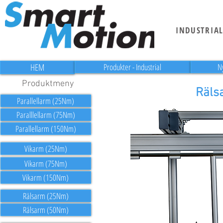
INDUSTRIA
HEM
Produkter - Industrial
N
Produktmeny
Räls
Parallellarm (25Nm)
Paralllellarm (75Nm)
Parallellarm (150Nm)
Vikarm (25Nm)
Vikarm (75Nm)
Vikarm (150Nm)
Rälsarm (25Nm)
Rälsarm (50Nm)