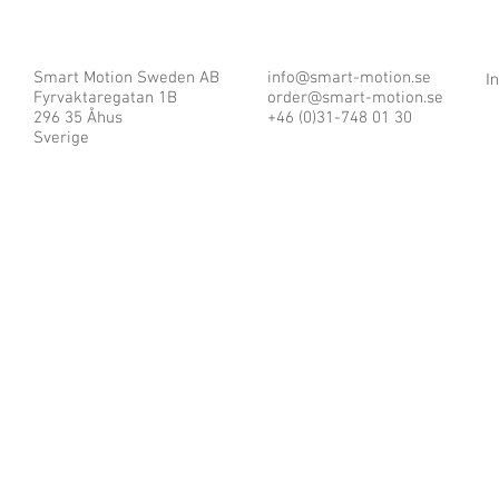
Smart Motion Sweden AB
info@smart-motion.se
I
Fyrvaktaregatan 1B
order@smart-motion.se
296 35 Åhus
+46 (0)31-748 01 30
Sverige
© 2025 by Smart Motion Sweden AB.