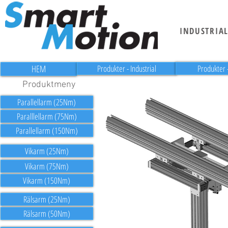
INDUSTRIA
HEM
Produkter - Industrial
Produkter 
Produktmeny
Parallellarm (25Nm)
Paralllellarm (75Nm)
Parallellarm (150Nm)
Vikarm (25Nm)
Vikarm (75Nm)
Vikarm (150Nm)
Rälsarm (25Nm)
Rälsarm (50Nm)