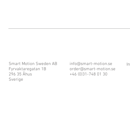
Smart Motion Sweden AB
info@smart-motion.se
I
Fyrvaktaregatan 1B
order@smart-motion.se
296 35 Åhus
+46 (0)31-748 01 30
Sverige
© 2025 by Smart Motion Sweden AB.